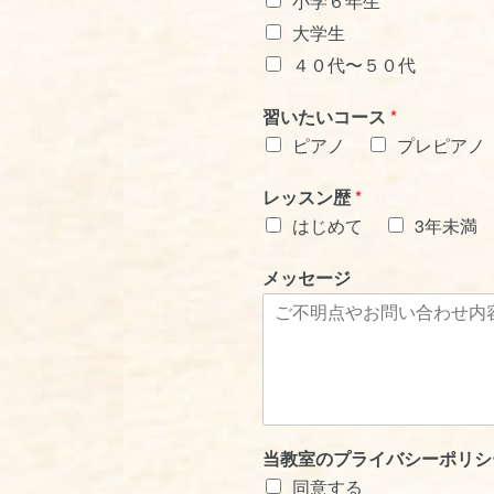
小学６年生
大学生
４０代〜５０代
習いたいコース
*
ピアノ
プレピアノ
レッスン歴
*
はじめて
3年未満
メッセージ
当教室のプライバシーポリシ
同意する