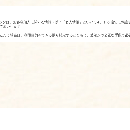
ュージックは、お客様個人に関する情報（以下「個人情報」といいます。）を適切に保
てまいります。
ていただく場合は、利用目的をできる限り特定するとともに、適法かつ公正な手段で
報の利用目的は以下のとおりです。
た個人情報は適切に管理し、法律に基づき必要と判断される場合を除き、お客様の同
報の安全管理は合理的、組織的、物理的、技術的施策を講じるとともに、関連法令に
ざん、漏えい等の危険防止に努めます。
・利用停止・削除などの要求がある場合には、本人からの要求であることが確認でき
セス解析ツール「Googleアナリティクス」を使用しています。このGoogleアナ
データは匿名で収集されており、個人を特定するものではありません。
ことで収集を拒否することが出来ますので、お使いのブラウザの設定をご確認ください。
ージやGoogleポリシーと規約ページをご覧ください。