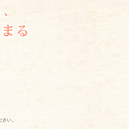
。
！
ださい。