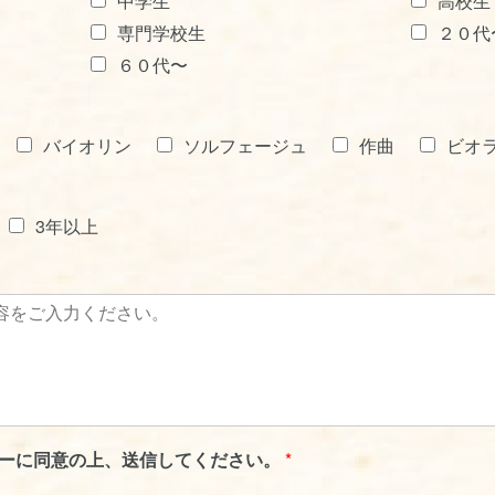
中学生
高校生
専門学校生
２０代
６０代〜
バイオリン
ソルフェージュ
作曲
ビオ
3年以上
ーに同意の上、送信してください。
*