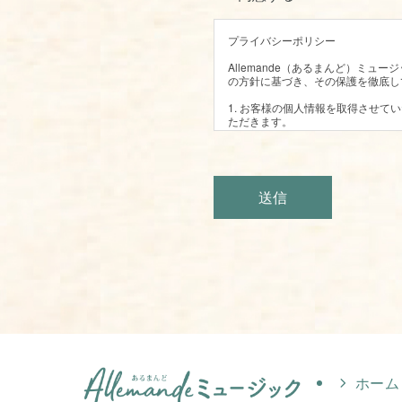
プライバシーポリシー
Allemande（あるまんど）ミ
の方針に基づき、その保護を徹底し
1. お客様の個人情報を取得させ
ただきます。
2.お客様からお預かりした個人情
・各種のお問い合わせ対応、ご連絡
3.お客様より取得させていただい
等一切いたしません。
4.お客様よりお預かりした個人情
送信
個人情報への不正な侵入、紛失、改
5.個人情報について、開示・訂正
ます。
Google Analyticsの利用について
当サイトでは、Googleによるアク
Cookieを使用しています。この
この機能はCookieを無効にする
アナリティクスサービス利用規約のペ
ホーム