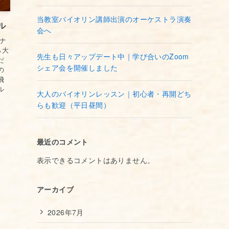
当教室バイオリン講師出演のオーケストラ演奏
ル
会へ
イナ
ら大
先生も日々アップデート中｜学び合いのZoom
だ
シェア会を開催しました
の
飛
ル
大人のバイオリンレッスン｜初心者・再開どち
らも歓迎（平日昼間）
最近のコメント
表示できるコメントはありません。
アーカイブ
2026年7月