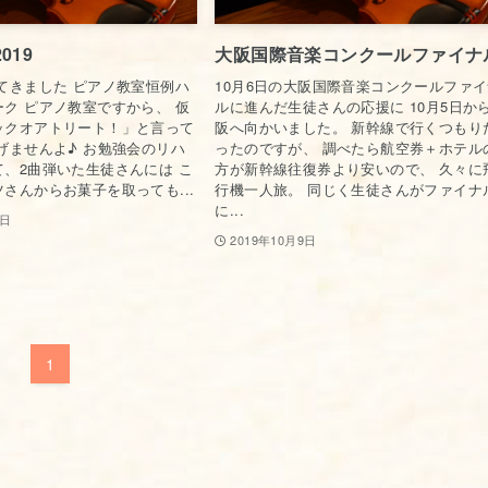
019
大阪国際音楽コンクールファイナ
きました ピアノ教室恒例ハ
10月6日の大阪国際音楽コンクールファ
ク ピアノ教室ですから、 仮
ルに進んだ生徒さんの応援に 10月5日か
ックオアトリート！」と言って
阪へ向かいました。 新幹線で行くつもり
げませんよ♪ お勉強会のリハ
ったのですが、 調べたら航空券＋ホテル
、2曲弾いた生徒さんには こ
方が新幹線往復券より安いので、 久々に
さんからお菓子を取っても...
行機一人旅。 同じく生徒さんがファイナ
に...
6日
2019年10月9日
1