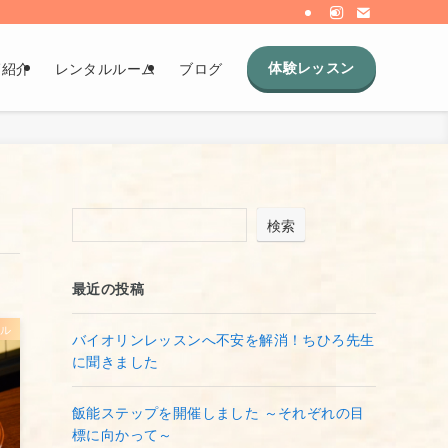
体験レッスン
師紹介
レンタルルーム
ブログ
検索
最近の投稿
ール
バイオリンレッスンへ不安を解消！ちひろ先生
に聞きました
飯能ステップを開催しました ～それぞれの目
標に向かって～