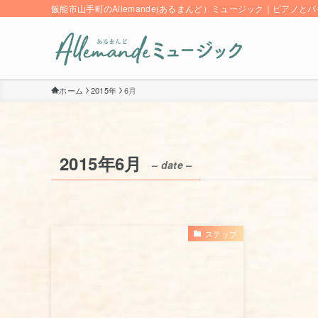
飯能市山手町のAllemande(あるまんど）ミュージック｜ピアノ
ホーム
2015年
6月
2015年6月
– date –
ステップ